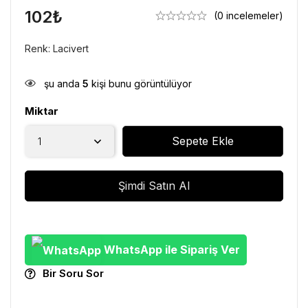
102
₺
(0 incelemeler)
Renk: Lacivert
şu anda
5
kişi bunu görüntülüyor
Miktar
Sepete Ekle
Şimdi Satın Al
WhatsApp ile Sipariş Ver
Bir Soru Sor