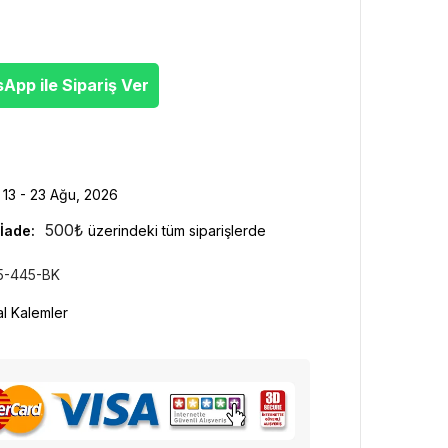
pp ile Sipariş Ver
13 - 23 Ağu, 2026
500
₺
İade:
üzerindeki tüm siparişlerde
5-445-BK
l Kalemler