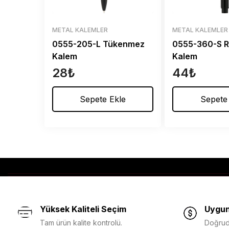
METAL KALEMLER
METAL KALEMLER
0555-205-L Tükenmez
0555-360-S R
Kalem
Kalem
28
₺
44
₺
Sepete Ekle
Sepete
Yüksek Kaliteli Seçim
Uygun
Tam ürün kalite kontrolü.
Doğruda