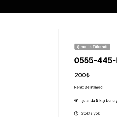
Şimdilik
Tükendi
0555-445-B
200
₺
Renk: Belirtilmedi
şu anda
5
kişi bunu 
Stokta yok