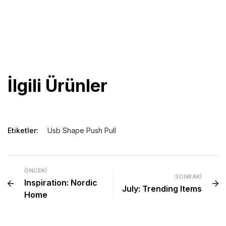
Şekil: tüm şekiller mevcuttur
Ağırlık: boyut ve modele göre değişmektedir
Asgari sipariş miktarı: 50 adet
Tedarik süresi: 5 iş günü
Usb flash bellek
İlgili Ürünler
Etiketler:
Usb Shape Push Pull
ÖNCEKI
SONRAKI
Inspiration: Nordic
July: Trending Items
Home