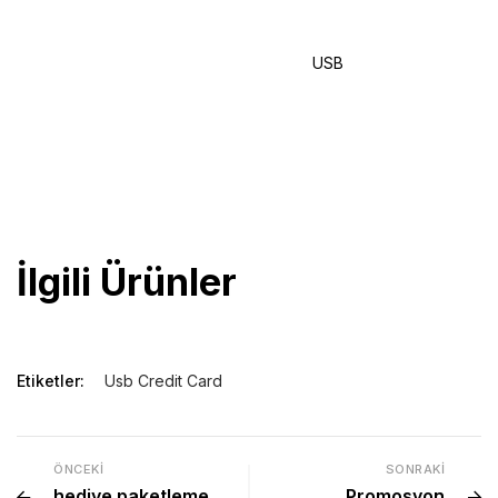
Asgari sipariş miktarı: 50 adet
Tedarik süresi: 5 iş günü
Ultra-ince ve %100 baskı yapılabilir alan
USB
Credit Card tam
da normal bir kredi kartı kadar küçüktür. Ultra-ince bir USB
bellek olduğundan her cüzdana rahatlıkla sığmaktadır.
Her iki taraf da güzel tam renkli baskı ile tamamen kişiselleştirile
bilmektedir. Örneğin kartvizit gibi bir kullanım için.
Usb flash bellek
İlgili Ürünler
Etiketler:
Usb Credit Card
ÖNCEKI
SONRAKI
hediye paketleme
Promosyon