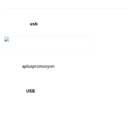
Promosyon
usb
Credit Card
gurcan@
apluspromosyon
.com
0532 251 62 02
Özellikleri
USB
Credit Card 2.0
Gövde: beyaz plastik
Boyut: 85,4 x 54,1 x 1,6 mm
Baskı alanı: 85,4 x 54,1 mm (2x)
Kapasiteler: 2 GB, 4 GB, 8 GB, 16 GB, 32 GB ve 64 GB