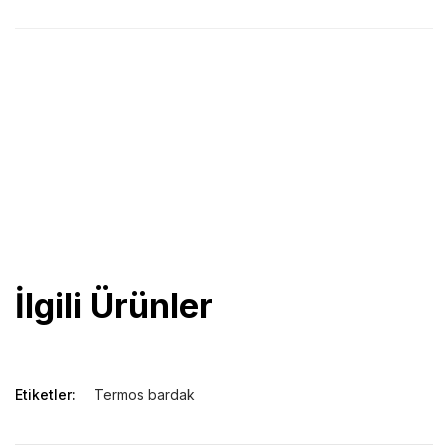
İşlevsellik anlamında oldukça kullanışlı bir ürün olan termos mug
ve termoslar kişiselleştirmeye çok uygun ürünlerdir. Aşağıda
bardak modellerinden 1200 ml. ve hatta 1500 ml.’ye varıncaya
kadar model alternatiflerini sizlerle paylaşıyorum. Fiyat, stok ve
baskı detaylarınızı paylaşmak için lütfen iletişim kurun.
promosyon
İlgili Ürünler
Etiketler:
Termos bardak