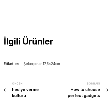
17,5x24cm gizli spiralli lastikli 336 sayfa 70gr krem iç kağıt 6
farklı renk seçeneği ile
günlük promosyon ajanda
.
İlgili Ürünler
Etiketler:
Şekerpınar 17,5x24cm
ÖNCEKI
SONRAKI
hediye verme
How to choose
kulturu
perfect gadgets