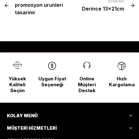
SONRAKI
promosyon urunleri
Derince 13x21cm
tasarimi
Yüksek
Uygun Fiyat
Online
Hızlı
Kaliteli
Seçeneği
Müşteri
Kargolama
Seçim
Destek
KOLAY MENÜ
MÜŞTERI HIZMETLERI