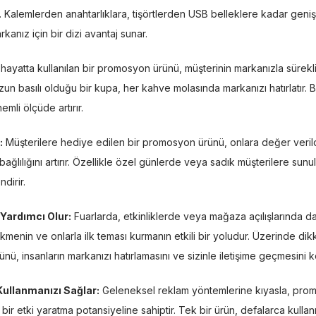
ir. Kalemlerden anahtarlıklara, tişörtlerden USB belleklere kadar gen
kanız için bir dizi avantaj sunar.
hayatta kullanılan bir promosyon ürünü, müşterinin markanızla sürekli
zun basılı olduğu bir kupa, her kahve molasında markanızı hatırlatır.
önemli ölçüde artırır.
:
Müşterilere hediye edilen bir promosyon ürünü, onlara değer verildiğ
lılığını artırır. Özellikle özel günlerde veya sadık müşterilere sunul
dirir.
Yardımcı Olur:
Fuarlarda, etkinliklerde veya mağaza açılışlarında da
çekmenin ve onlarla ilk teması kurmanın etkili bir yoludur. Üzerinde dikk
ü, insanların markanızı hatırlamasını ve sizinle iletişime geçmesini kol
Kullanmanızı Sağlar:
Geleneksel reklam yöntemlerine kıyasla, prom
 bir etki yaratma potansiyeline sahiptir. Tek bir ürün, defalarca kulla