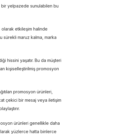
iş bir yelpazede sunulabilen bu
 olarak etkileşim halinde
 Bu sürekli maruz kalma, marka
i hissini yaşatır. Bu da müşteri
an kişiselleştirilmiş promosyon
ğıtılan promosyon ürünleri,
at çekici bir mesaj veya iletişim
aylaştırır.
osyon ürünleri genellikle daha
nılarak yüzlerce hatta binlerce