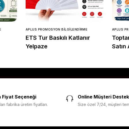
E
APLUS PROMOSYON BILGILENDIRME
APLUS P
ETS Tur Baskılı Katlanır
Topta
Yelpaze
Satın 
Edilm
Nokta
 Fiyat Seçeneği
Online Müşteri Destek
n fabrika üretim fiyatları.
Size özel 7/24, müşteri temsi