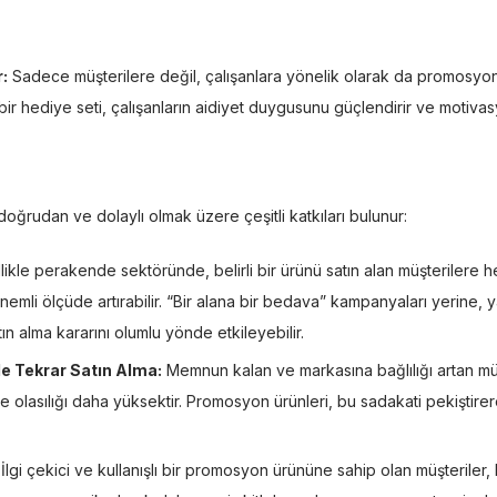
:
Sadece müşterilere değil, çalışanlara yönelik olarak da promosyon ür
bir hediye seti, çalışanların aidiyet duygusunu güçlendirir ve motivasyon
doğrudan ve dolaylı olmak üzere çeşitli katkıları bulunur:
ikle perakende sektöründe, belirli bir ürünü satın alan müşterilere
 önemli ölçüde artırabilir. “Bir alana bir bedava” kampanyaları yerine,
ın alma kararını olumlu yönde etkileyebilir.
e Tekrar Satın Alma:
Memnun kalan ve markasına bağlılığı artan müşte
e olasılığı daha yüksektir. Promosyon ürünleri, bu sadakati pekiştirere
İlgi çekici ve kullanışlı bir promosyon ürününe sahip olan müşteriler