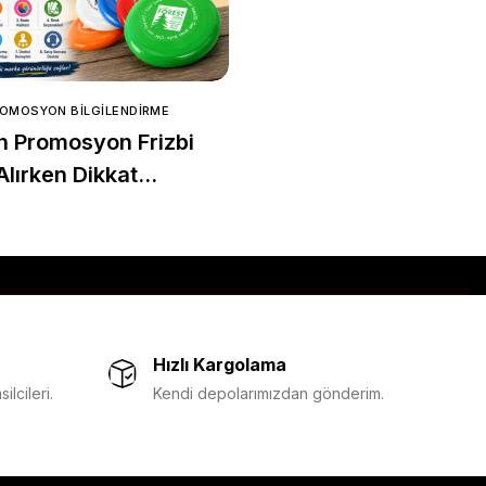
ROMOSYON BILGILENDIRME
APLUS PROMOSYON BILGILENDIR
n Promosyon Frizbi
Promosyon Tişörtler
Alırken Dikkat
DTF Baskı mı? Serigra
esi Gereken 8 Önemli
mi? Hangisi Daha
Avantajlı?
Hızlı Kargolama
lcileri.
Kendi depolarımızdan gönderim.