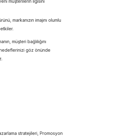
i müşterilerin ilgisini
rünü, markanızın imajını olumlu
etkiler.
anın, müşteri bağlılığını
a hedeflerinizi göz önünde
z.
zarlama stratejileri
,
Promosyon