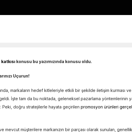
 katkısı
konusu bu yazımızında konusu oldu.
arınızı Uçurun!
 markaların hedef kitleleriyle etkili bir şekilde iletişim kurması ve ak
ldi. İşte tam da bu noktada, geleneksel pazarlama yöntemlerinin ya
. Peki, doğru stratejilerle hayata geçirilen
promosyon ürünleri gerçekte
ve mevcut müşterilere markanızın bir parçası olarak sunulan, genell