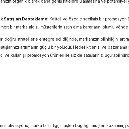
anızın organik olarak daha geniş kitlelere ulaşmasına ve potansiyel yen
k Satışları Destekleme:
Kaliteli ve özenle seçilmiş bir promosyon ü
mert bir marka algısı, müşterilerin satın alma kararlarını olumlu yönde 
doğru stratejilerle entegre edildiğinde, markanızın bilinirliğini artırm
tışlarınızı artırmanın güçlü bir yoludur. Hedef kitlenizi ve pazarlam
ve kullanışlı promosyon ürünleri ile siz de satışlarınızı uçurabilirsini
şan motivasyonu
,
marka bilinirliği
,
müşteri bağlılığı
,
müşteri kazanımı
,
pa