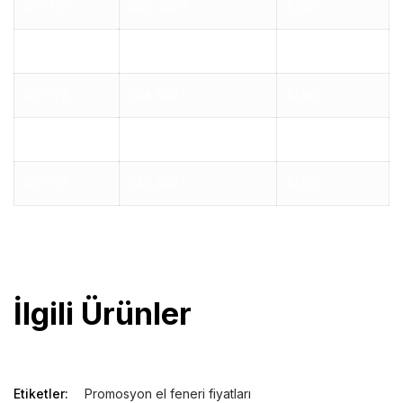
WT-175
600 ADET
$1,20
WT-177
600 ADET
$0,96
WT-178
288 ADET
$1,80
WT-182
600 ADET
$0,78
WT-191
240 ADET
$1,80
promosyon ürünleri | ucuz promosyon
İlgili Ürünler
Etiketler:
Promosyon el feneri fiyatları