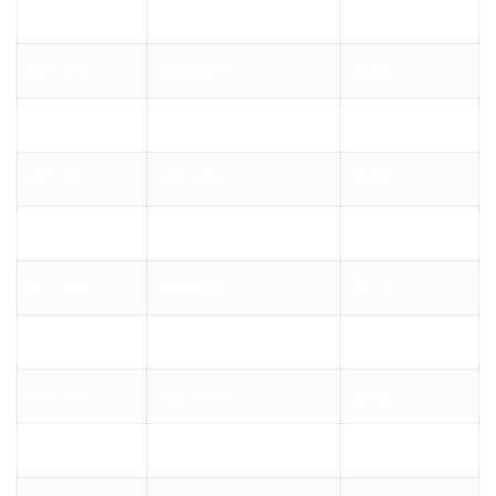
WT-042
100 ADET
$2,04
WT-070
168 ADET
$1,20
WT-081
360 ADET
$0,60
WT-091
480 ADET
$1,80
WT-092
200 ADET
$1,20
WT-096
600 ADET
$0,72
WT-150
600 ADET
$0,96
WT-154
200 ADET
$1,56
WT-174
600 ADET
$1,20