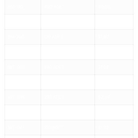
BM-190
480 ADET
$0,36
BM-222
360 ADET
$0,90
BM-296
120 ADET
$1,80
WT-001
240 ADET
$1,20
WT-032
240 ADET
$1,92
WT-033
240 ADET
$2,40
WT-035
240 ADET
$2,04
WT-036
360 ADET
$0,78
WT-041
100 ADET
$1,92