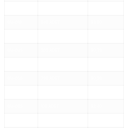
BM-014
240 ADET
$3,00
BM-019
240 ADET
$3,00
BM-022
240 ADET
$3,00
BM-045
500 ADET
$0,72
BM-047
600 ADET
$2,04
BM-056
720 ADET
$0,36
BM-062
100 ADET
$2,04
BM-065
100 ADET
$2,40
BM-082
600 ADET
$0,60