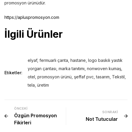
promosyon ürünüdür.
https://apluspromosyon.com
İlgili Ürünler
elyaf
,
fermuarlı çanta
,
hastane
,
logo baskılı yastık
yorgan çantası
,
marka tanıtımı
,
nonwoven kumaş
,
Etiketler:
otel
,
promosyon ürünü
,
şeffaf pvc
,
tasarım
,
Tekstil
,
tela
,
üretim
ÖNCEKI
SONRAKI
Özgün Promosyon
Not Tutucular
Fikirleri