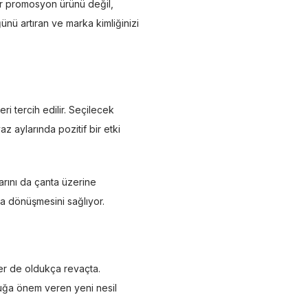
ir promosyon ürünü değil,
ünü artıran ve marka kimliğinizi
ri tercih edilir. Seçilecek
z aylarında pozitif bir etki
larını da çanta üzerine
na dönüşmesini sağlıyor.
ler de oldukça revaçta.
luğa önem veren yeni nesil