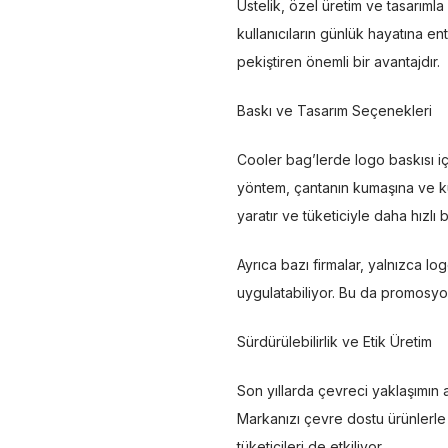
Üstelik, özel üretim ve tasarım
kullanıcıların günlük hayatına en
pekiştiren önemli bir avantajdır.
Baskı ve Tasarım Seçenekleri
Cooler bag’lerde logo baskısı için
yöntem, çantanın kumaşına ve kull
yaratır ve tüketiciyle daha hızlı 
Ayrıca bazı firmalar, yalnızca lo
uygulatabiliyor. Bu da promosyon
Sürdürülebilirlik ve Etik Üretim
Son yıllarda çevreci yaklaşımın 
Markanızı çevre dostu ürünlerle
tüketicileri de etkiliyor.