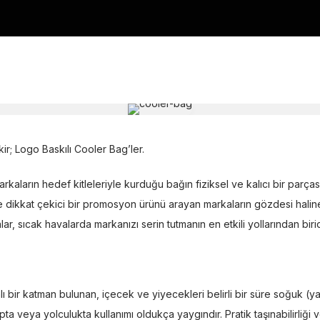
kir; Logo Baskılı Cooler Bag’ler.
arkaların hedef kitleleriyle kurduğu bağın fiziksel ve kalıcı bir parças
e dikkat çekici bir promosyon ürünü arayan markaların gözdesi haline
r, sıcak havalarda markanızı serin tutmanın en etkili yollarından birid
ı bir katman bulunan, içecek ve yiyecekleri belirli bir süre soğuk (ya
mpta veya yolculukta kullanımı oldukça yaygındır. Pratik taşınabilirliğ