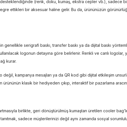
la desteklendiğinde (renk, doku, kumaş, ekstra cepler vb.), sadece b
tegre ettikleri bir aksesuar haline gelir. Bu da, ürününüzün görünürlüğ
 genellikle serigrafi baskı, transfer baskı ya da dijital baskı yöntemle
anılacak logonun detayına göre belirlenir. Renkli ve canlı logolar, ya
bağ kurar.
go değil, kampanya mesajları ya da QR kod gibi dijital etkileşim unsur
 ürününün klasik bir hediyeden çıkıp, interaktif bir pazarlama aracı
artmasıyla birlikte, geri dönüştürülmüş kumaştan üretilen cooler bag’
 tanıtmak, sadece müşterilerinizi değil aynı zamanda sosyal sorumlu