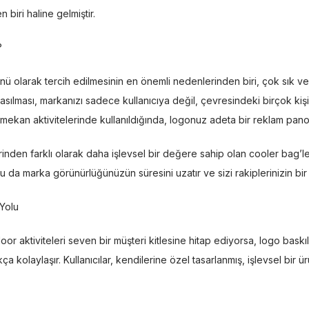
biri haline gelmiştir.
?
 olarak tercih edilmesinin en önemli nedenlerinden biri, çok sık ve a
ılması, markanızı sadece kullanıcıya değil, çevresindeki birçok ki
ış mekan aktivitelerinde kullanıldığında, logonuz adeta bir reklam pa
inden farklı olarak daha işlevsel bir değere sahip olan cooler bag’ler
 Bu da marka görünürlüğünüzün süresini uzatır ve sizi rakiplerinizin bir
 Yolu
 aktiviteleri seven bir müşteri kitlesine hitap ediyorsa, logo baskılı
 kolaylaşır. Kullanıcılar, kendilerine özel tasarlanmış, işlevsel bir ü