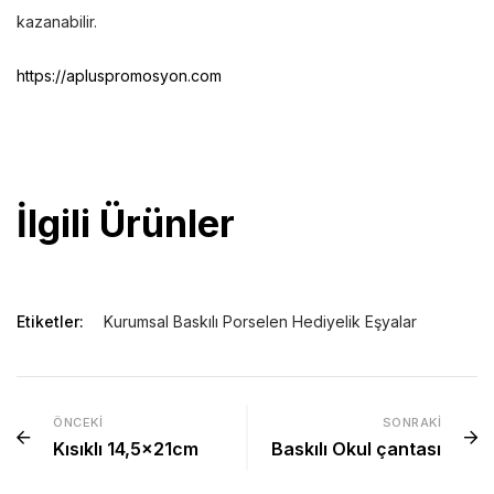
kazanabilir.
https://apluspromosyon.com
Promosyon ürünlerine geri dön | Ucuz promosyon ürünlerine
bir göz atın.
İlgili Ürünler
Etiketler:
Kurumsal Baskılı Porselen Hediyelik Eşyalar
ÖNCEKI
SONRAKI
Kısıklı 14,5x21cm
Baskılı Okul çantası