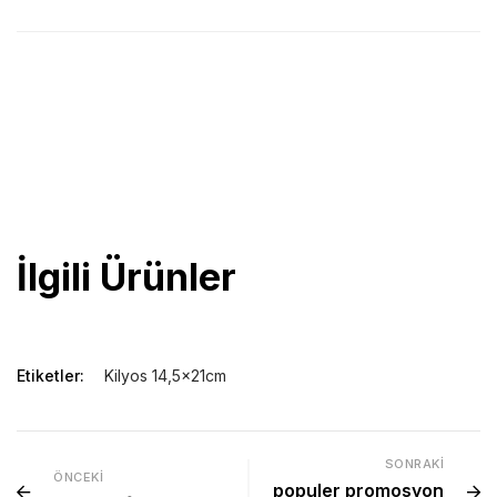
14,5×21 cm ölçüsünde,
80gr/m2 1.hamur,
192 sayfa çizgili,
kapak gofre-serigrafi ve uv baskıya uygun,
Koli içi sayı 40 adet
İlgili Ürünler
Etiketler:
Kilyos 14,5x21cm
SONRAKI
ÖNCEKI
populer promosyon