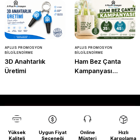
APLUS PROMOSYON
APLUS PROMOSYON
BILGILENDIRME
BILGILENDIRME
3D Anahtarlık
Ham Bez Çanta
Üretimi
Kampanyası
Başladı!
Yüksek
Uygun Fiyat
Online
Hızlı
Kaliteli
Seçeneği
Müşteri
Kargolama