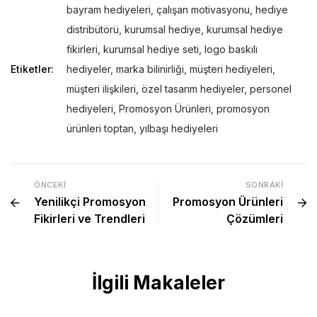
bayram hediyeleri
,
çalışan motivasyonu
,
hediye
distribütörü
,
kurumsal hediye
,
kurumsal hediye
fikirleri
,
kurumsal hediye seti
,
logo baskılı
Etiketler:
hediyeler
,
marka bilinirliği
,
müşteri hediyeleri
,
müşteri ilişkileri
,
özel tasarım hediyeler
,
personel
hediyeleri
,
Promosyon Ürünleri
,
promosyon
ürünleri toptan
,
yılbaşı hediyeleri
ÖNCEKI
SONRAKI
Yenilikçi Promosyon
Promosyon Ürünleri
Fikirleri ve Trendleri
Çözümleri
İlgili Makaleler