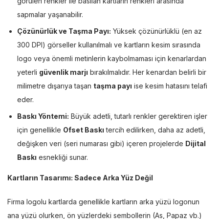
görülen renkler ile basılan kartların renkleri arasında
sapmalar yaşanabilir.
Çözünürlük ve Taşma Payı:
Yüksek çözünürlüklü (en az
300 DPI) görseller kullanılmalı ve kartların kesim sırasında
logo veya önemli metinlerin kaybolmaması için kenarlardan
yeterli
güvenlik marjı
bırakılmalıdır. Her kenardan belirli bir
milimetre dışarıya taşan
taşma payı
ise kesim hatasını telafi
eder.
Baskı Yöntemi:
Büyük adetli, tutarlı renkler gerektiren işler
için genellikle
Ofset Baskı
tercih edilirken, daha az adetli,
değişken veri (seri numarası gibi) içeren projelerde
Dijital
Baskı
esnekliği sunar.
Kartların Tasarımı: Sadece Arka Yüz Değil
Firma logolu kartlarda genellikle kartların arka yüzü logonun
ana yüzü olurken, ön yüzlerdeki sembollerin (As, Papaz vb.)