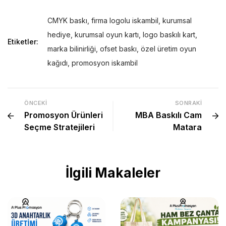
CMYK baskı
,
firma logolu iskambil
,
kurumsal
hediye
,
kurumsal oyun kartı
,
logo baskılı kart
,
Etiketler:
marka bilinirliği
,
ofset baskı
,
özel üretim oyun
kağıdı
,
promosyon iskambil
ÖNCEKI
SONRAKI
Promosyon Ürünleri
MBA Baskılı Cam
Seçme Stratejileri
Matara
İlgili Makaleler