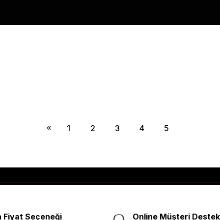
1
2
3
4
5
 Fiyat Seçeneği
Online Müşteri Destek