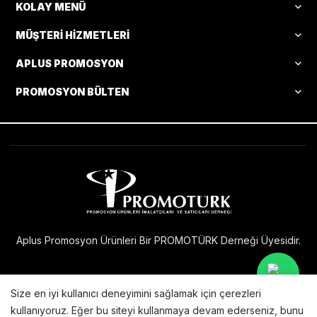
KOLAY MENÜ
MÜŞTERI HIZMETLERI
APLUS PROMOSYON
PROMOSYON BÜLTEN
Aplus Promosyon Ürünleri Bir PROMOTÜRK Derneği Üyesidir.
Size en iyi kullanıcı deneyimini sağlamak için çerezleri
Bu internet sitesi
sunucularında barındırılmakta ve
X Technology
kullanıyoruz. Eğer bu siteyi kullanmaya devam ederseniz, bunu