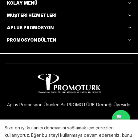
KOLAY MENÜ
MÜŞTERI HIZMETLERI
APLUS PROMOSYON
PROMOSYON BÜLTEN
Aplus Promosyon Ürünleri Bir PROMOTÜRK Derneği Üyesidir.
Size en iyi kullanıcı deneyimini sağlamak için çerezleri
Bu internet sitesi
sunucularında barındırılmakta ve
X Technology
kullanıyoruz. Eğer bu siteyi kullanmaya devam ederseniz, bunu