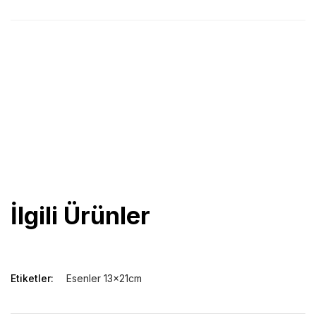
13×21 cm ölçüsünde,
lastikli,
kalem tutucu,
80gr/m2 krem iç kağıt,
224 sayfa kareli,
kapak gofre-serigrafi ve uv baskıya uygun,
Koli içi sayı 40 adet
İlgili Ürünler
Etiketler:
Esenler 13x21cm