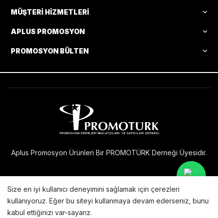
MÜŞTERI HIZMETLERI
APLUS PROMOSYON
PROMOSYON BÜLTEN
Aplus Promosyon Ürünleri Bir PROMOTÜRK Derneği Üyesidir.
Size en iyi kullanıcı deneyimini sağlamak için çerezleri
Bu internet sitesi
sunucularında barındırılmakta ve
kullanıyoruz. Eğer bu siteyi kullanmaya devam ederseniz, bunu
X Technology
yeni teknolojilerle geliştirilmektedir.
kabul ettiğinizi var-sayarız.