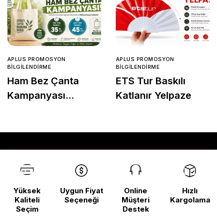
APLUS PROMOSYON
APLUS PROMOSYON
BILGILENDIRME
BILGILENDIRME
Ham Bez Çanta
ETS Tur Baskılı
Kampanyası
Katlanır Yelpaze
Başladı!
Yüksek
Uygun Fiyat
Online
Hızlı
Kaliteli
Seçeneği
Müşteri
Kargolama
Seçim
Destek