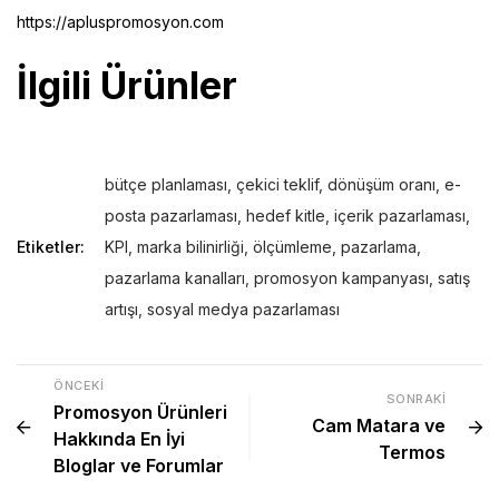
https://apluspromosyon.com
İlgili Ürünler
bütçe planlaması
,
çekici teklif
,
dönüşüm oranı
,
e-
posta pazarlaması
,
hedef kitle
,
içerik pazarlaması
,
Etiketler:
KPI
,
marka bilinirliği
,
ölçümleme
,
pazarlama
,
pazarlama kanalları
,
promosyon kampanyası
,
satış
artışı
,
sosyal medya pazarlaması
ÖNCEKI
SONRAKI
Promosyon Ürünleri
Cam Matara ve
Hakkında En İyi
Termos
Bloglar ve Forumlar