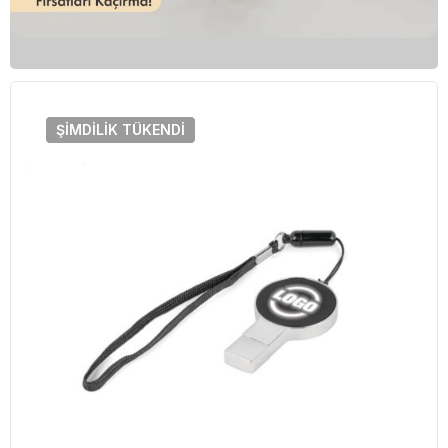
ŞIMDILIK
TÜKENDI