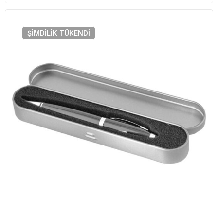
ŞIMDILIK
TÜKENDI