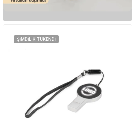
ŞIMDILIK
TÜKENDI