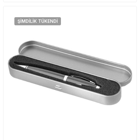
ŞIMDILIK
TÜKENDI