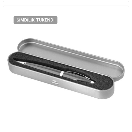
ŞIMDILIK
TÜKENDI