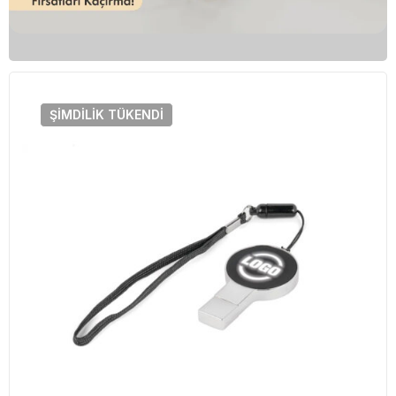
ŞIMDILIK
TÜKENDI