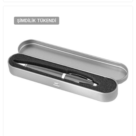
ŞIMDILIK
TÜKENDI