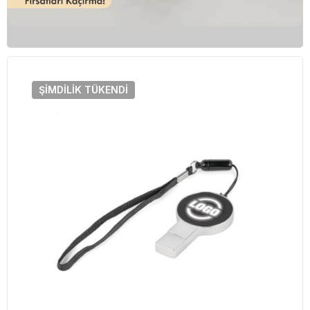
ŞIMDILIK
TÜKENDI