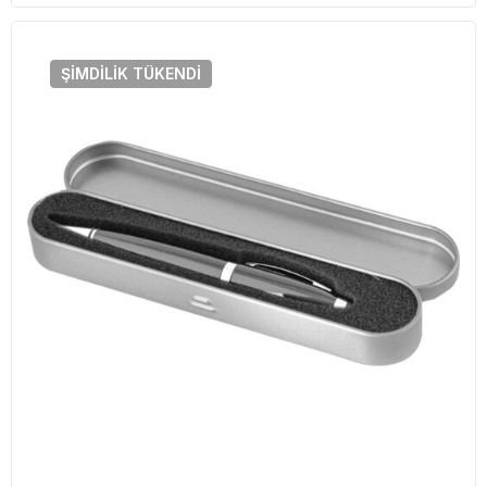
ŞIMDILIK
TÜKENDI