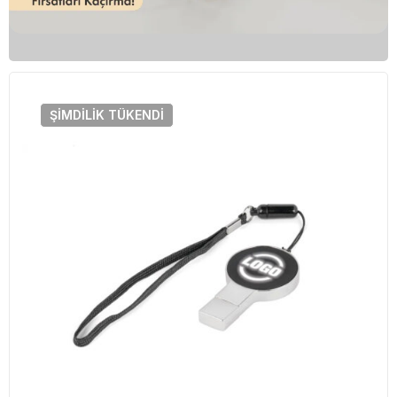
ŞIMDILIK
TÜKENDI