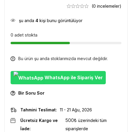
(0 incelemeler)
şu anda
4
kişi bunu görüntülüyor
0 adet stokta
Bu ürün şu anda stoklarımızda mevcut değildir.
WhatsApp ile Sipariş Ver
Bir Soru Sor
Tahmini Teslimat:
11 - 21 Ağu, 2026
500
₺
Ücretsiz Kargo ve
üzerindeki tüm
İade:
siparişlerde