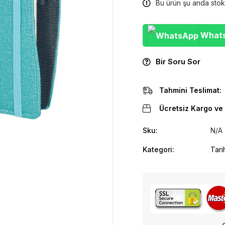
Bu ürün şu anda stok
WhatsA
Bir Soru Sor
Tahmini Teslimat:
Ücretsiz Kargo ve 
Sku:
N/A
Kategori:
Tari