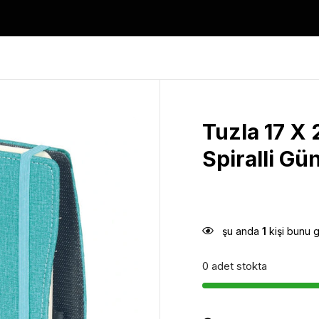
Tuzla 17 X
Spiralli Gü
şu anda
1
kişi bunu 
0 adet stokta