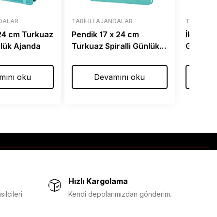
NDALAR
TARIHLI AJANDALAR
TARIHLI 
 24 cm Turkuaz
Pendik 17 x 24 cm
İkitelli
nlük Ajanda
Turkuaz Spiralli Günlük
Günlük 
Ajanda
mını oku
Devamını oku
De
Hızlı Kargolama
lcileri.
Kendi depolarımızdan gönderim.