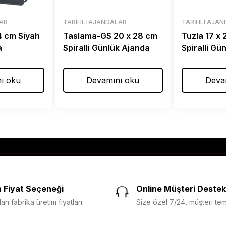
LAR
TARIHLI AJANDALAR
TARIHLI AJA
24 cm Siyah
Taslama-GS 20 x 28 cm
Tuzla 17 x
a
Spiralli Günlük Ajanda
Spiralli Gü
ı oku
Devamını oku
Deva
 Fiyat Seçeneği
Online Müşteri Destek
n fabrika üretim fiyatları.
Size özel 7/24, müşteri temsi