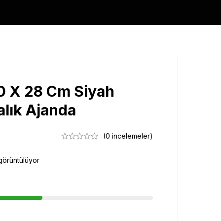
0 X 28 Cm Siyah
talık Ajanda
(0 incelemeler)
görüntülüyor