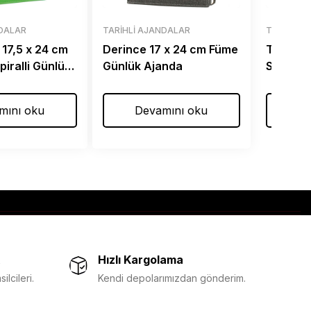
NDALAR
TARIHLI AJANDALAR
TARIHLI 
 17,5 x 24 cm
Derince 17 x 24 cm Füme
Taslama
Spiralli Günlük
Günlük Ajanda
Spiralli
mını oku
Devamını oku
De
Hızlı Kargolama
lcileri.
Kendi depolarımızdan gönderim.