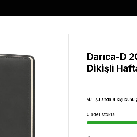
Darıca-D 2
Dikişli Haf
şu anda
4
kişi bunu 
0 adet stokta