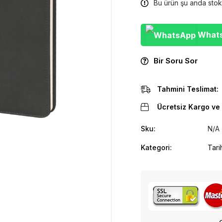
Bu ürün şu anda stok
WhatsA
Bir Soru Sor
Tahmini Teslimat:
Ücretsiz Kargo ve 
Sku:
N/A
Kategori:
Tari