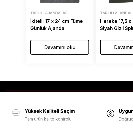
TARIHLI AJANDALAR
TARIHLI AJANDA
İkitelli 17 x 24 cm Füme
Hereke 17,5 x
Günlük Ajanda
Siyah Gizli Spi
Ajanda
Devamını oku
Devamın
Yüksek Kaliteli Seçim
Uygun
Tam ürün kalite kontrolü.
Doğruda