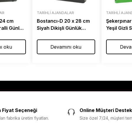
LAR
TARIHLI AJANDALAR
TARIHLI AJA
 24 cm
Bostancı-D 20 x 28 cm
Şekerpınar
ralli Günlük
Siyah Dikişli Günlük
Yeşil Gizli 
Ajanda
Ajanda
ı oku
Devamını oku
Deva
 Fiyat Seçeneği
Online Müşteri Destek
n fabrika üretim fiyatları.
Size özel 7/24, müşteri temsi