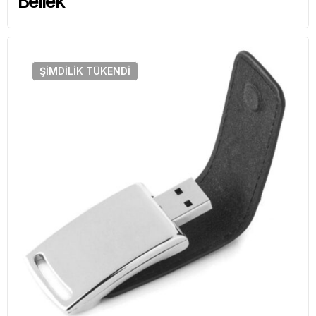
Bellek
ŞIMDILIK
TÜKENDI