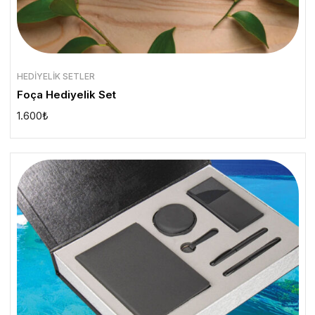
HEDIYELIK SETLER
Foça Hediyelik Set
1.600
₺