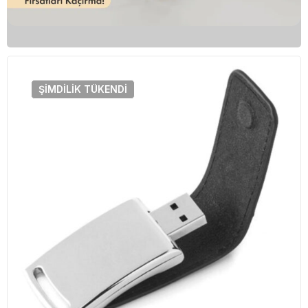
ŞIMDILIK
TÜKENDI