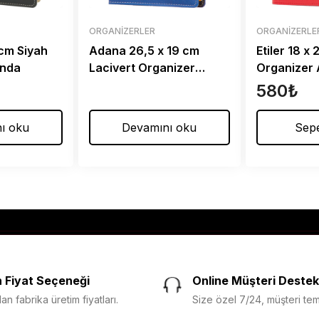
ORGANIZERLER
ORGANIZERLE
 cm Siyah
Adana 26,5 x 19 cm
Etiler 18 x
anda
Lacivert Organizer
Organizer 
Ajanda
580
₺
ı oku
Devamını oku
Sepe
 Fiyat Seçeneği
Online Müşteri Destek
n fabrika üretim fiyatları.
Size özel 7/24, müşteri temsi