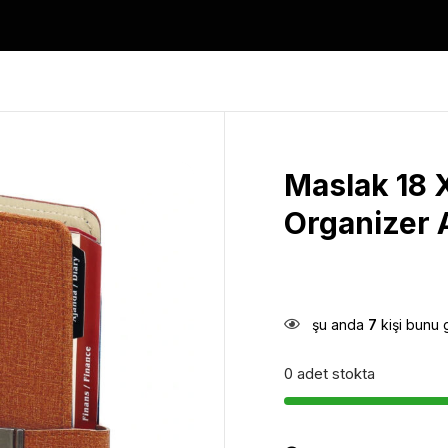
Maslak 18 
Organizer 
şu anda
7
kişi bunu 
0 adet stokta