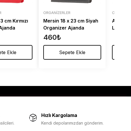
R
ORGANIZERLER
ORGANIZE
 23 cm Kırmızı
Mersin 18 x 23 cm Siyah
Adana 2
Ajanda
Organizer Ajanda
Laciver
Ajanda
460
₺
te Ekle
Sepete Ekle
De
Hızlı Kargolama
lcileri.
Kendi depolarımızdan gönderim.