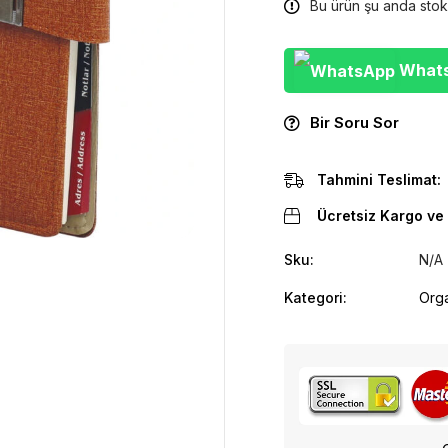
Bu ürün şu anda stok
WhatsA
Bir Soru Sor
Tahmini Teslimat:
Ücretsiz Kargo ve 
Sku:
N/A
Kategori:
Orga