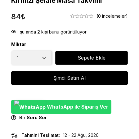
Kırmızı Şelale Masa Takvimi
84
₺
(0 incelemeler)
şu anda
2
kişi bunu görüntülüyor
Miktar
Sepete Ekle
Şimdi Satın Al
WhatsApp ile Sipariş Ver
Bir Soru Sor
Tahmini Teslimat:
12 - 22 Ağu, 2026