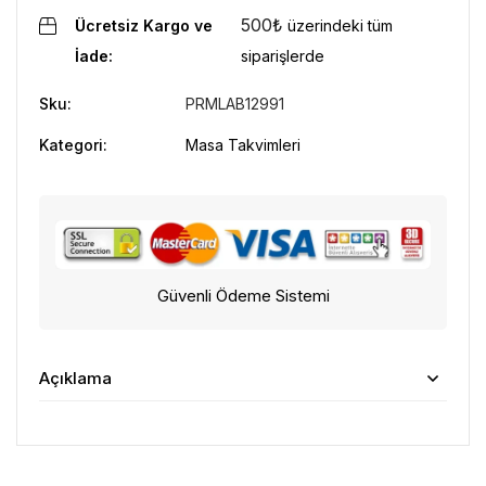
500
₺
Ücretsiz Kargo ve
üzerindeki tüm
İade:
siparişlerde
Sku:
PRMLAB12991
Kategori:
Masa Takvimleri
Güvenli Ödeme Sistemi
Açıklama