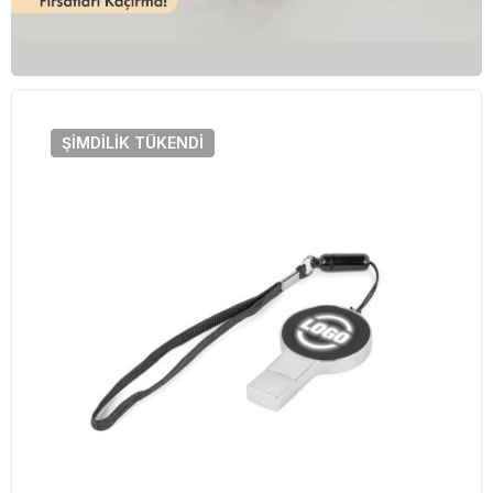
ŞIMDILIK
TÜKENDI