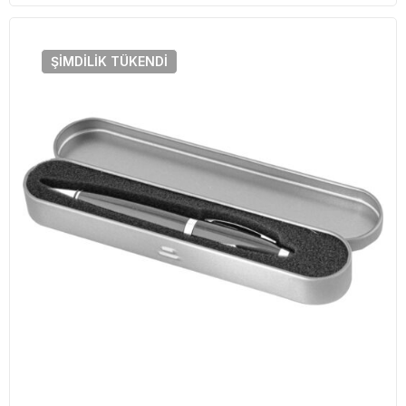
ŞIMDILIK
TÜKENDI