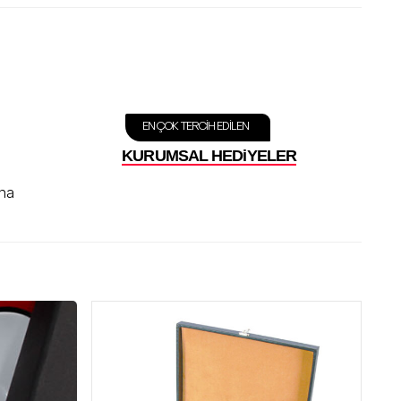
EN ÇOK TERCIH EDILEN
KURUMSAL HEDiYELER
aha