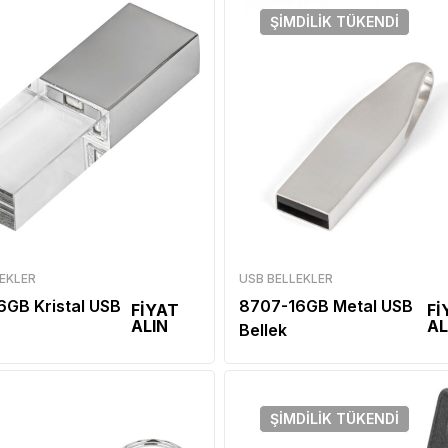
ŞIMDILIK
TÜKENDI
EKLER
USB BELLEKLER
6GB Kristal USB
8707-16GB Metal USB
FİYAT
Fİ
ALIN
AL
Bellek
ŞIMDILIK
TÜKENDI