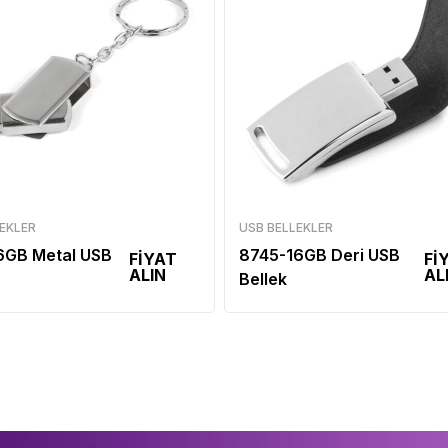
EKLER
USB BELLEKLER
6GB Metal USB
8745-16GB Deri USB
FİYAT
Fİ
ALIN
AL
Bellek