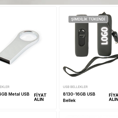
ŞIMDILIK
TÜKENDI
EKLER
USB BELLEKLER
6GB Metal USB
8130-16GB USB
FİYAT
FİY
ALIN
ALI
Bellek