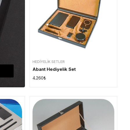
HEDIYELIK SETLER
Abant Hediyelik Set
US
4.260
₺