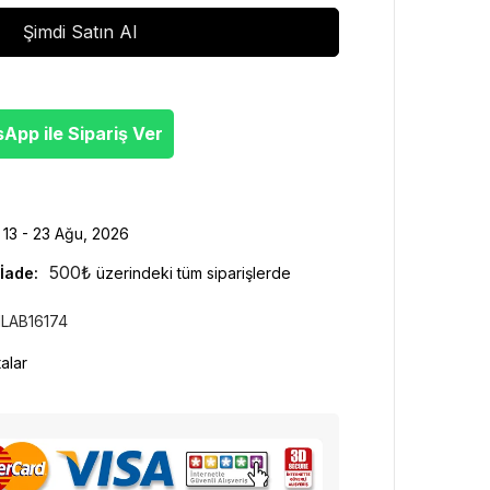
Şimdi Satın Al
pp ile Sipariş Ver
13 - 23 Ağu, 2026
500
₺
İade:
üzerindeki tüm siparişlerde
LAB16174
alar