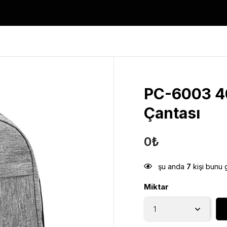
PC-6003 40
Çantası
0
₺
şu anda
7
kişi bunu 
Miktar