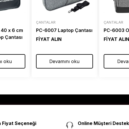
ÇANTALAR
ÇANTALAR
 40 x 6 cm
PC-6007 Laptop Çantası
PC-6003 O
op Çantası
FİYAT ALIN
FİYAT ALI
ı oku
Devamını oku
Deva
 Fiyat Seçeneği
Online Müşteri Destek