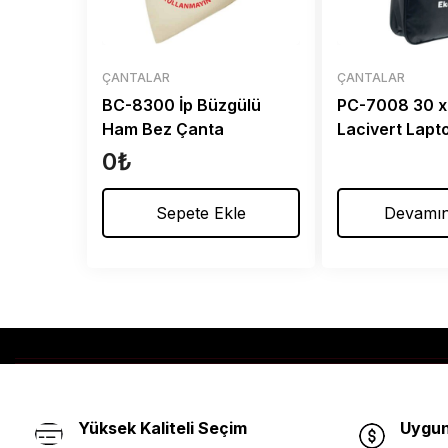
ÇANTALAR
ÇANTALAR
BC-8300 İp Büzgülü
PC-7008 30 x
Ham Bez Çanta
Lacivert Lapt
0
₺
Sepete Ekle
Devamın
Yüksek Kaliteli Seçim
Uygun