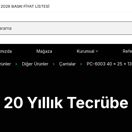
2026 BASKI FİYAT LİSTESİ
ımızda
Mağaza
Kurumsal
Refe
rünler
Diğer Ürünler
Çantalar
PC-6003 40 x 25 x 13
20 Yıllık Tecrübe