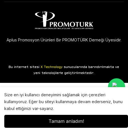
Aplus Promosyon Ürünleri Bir PROMOTÜRK Derneği Üyesidir.
Bu internet sitesi
sunucularında barındırılmakta ve
X Technology
yeni teknolojilerle geliştirilmektedir.
Size en iyi kullanıcı deneyimini sağlamak için çerezleri
kullanıyoruz. Eğer bu siteyi kullanmaya devam ederseniz, bunu
kabul ettiğinizi var-sayarız.
Tamam anladım!
Anasayfa
Mağaza
Giriş yap
Sepet
Arama