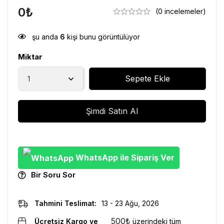
0
₺
(0 incelemeler)
şu anda
6
kişi bunu görüntülüyor
Miktar
Sepete Ekle
Şimdi Satın Al
WhatsApp ile Sipariş Ver
Bir Soru Sor
Tahmini Teslimat:
13 - 23 Ağu, 2026
500
₺
Ücretsiz Kargo ve
üzerindeki tüm