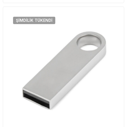
ŞIMDILIK
TÜKENDI