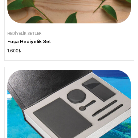
HEDIYELIK SETLER
Foça Hediyelik Set
1.600
₺