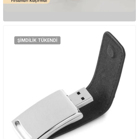
ŞIMDILIK
TÜKENDI