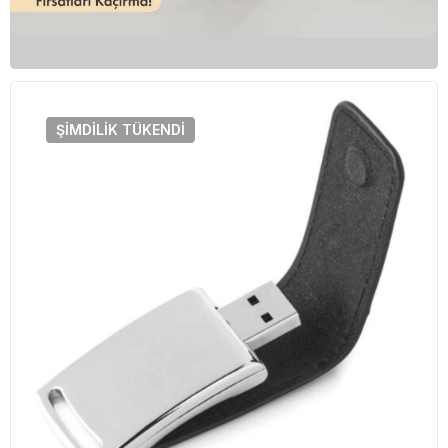
ŞIMDILIK
TÜKENDI